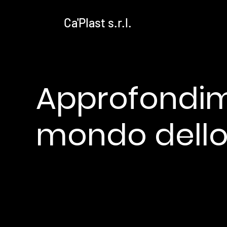
Ca'Plast s.r.l.
Approfondim
mondo dell