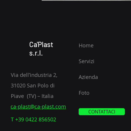
Ca'Plast
Home
s.r.l.
Servizi
Via dell’industria 2,
Azienda
31020
San Polo di
Foto
Piave
(TV) – Italia
ca-plast@ca-plast.com
CONTATTACI
T +39 0422 856502