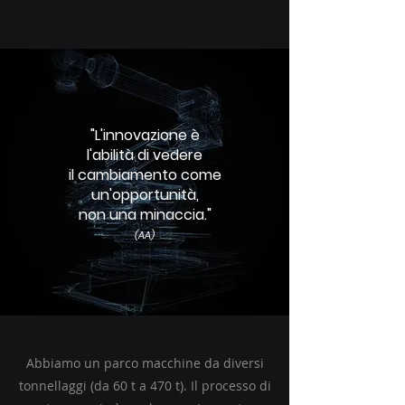
"L'innovazione è
l'abilità di vedere
il cambiamento come
un'opportunità,
non una minaccia.
"
(AA)
Abbiamo un parco macchine da diversi
tonnellaggi (da 60 t a 470 t). Il processo di