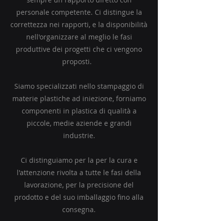
personale competente. Ci distingue la
correttezza nei rapporti, e la disponibilità
nell'organizzare al meglio le fasi
produttive dei progetti che ci vengono
proposti.
Siamo specializzati nello stampaggio di
materie plastiche ad iniezione, forniamo
componenti in plastica di qualità a
piccole, medie aziende e grandi
industrie.
Ci distinguiamo per la per la cura e
l'attenzione rivolta a tutte le fasi della
lavorazione, per la precisione del
prodotto e del suo imballaggio fino alla
consegna.