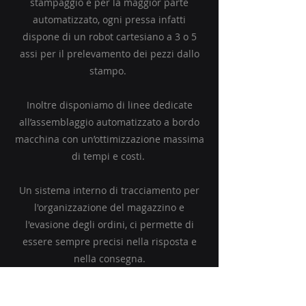
stampaggio è per la maggior parte
automatizzato, ogni pressa infatti
dispone di un robot cartesiano a 3 o 5
assi per il prelevamento dei pezzi dallo
stampo.
Inoltre disponiamo di linee dedicate
all’assemblaggio automatizzato a bordo
macchina con un’ottimizzazione massima
di tempi e costi.
Un sistema interno di tracciamento per
l'organizzazione del magazzino e
l'evasione degli ordini, ci permette di
essere sempre precisi nella risposta e
nella consegna.